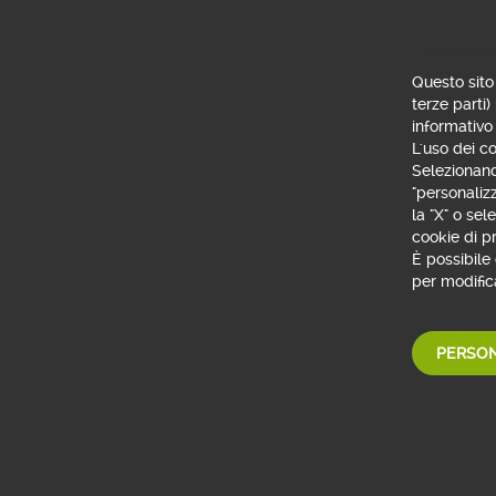
CONFRONTA 
Consenso 
Questo sito 
L'erogazione del mutuo n
terze parti)
informativo
L'uso dei co
Messaggio pubblicita
Selezionando
Per le condizioni eco
"personaliz
Generali sul Credito
la "X" o se
bancobpm.it. Per atti
cookie di pr
acquisto e beneficiar
È possibile
efficientamento che 
per modifica
dei consumi di almen
non rinnovabile globa
energetica (APE) prim
PERSON
miglioramento energ
e Indicatore EPgl,nr
entrato in vigore a p
subordinata alla norm
sul diritto di propri