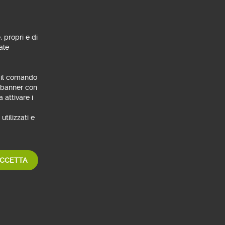
Informativa precontrattuale sui
servizi a distanza
, propri e di
ale
TUTTI I DOCUMENTI
n il comando
oni
l banner con
 attivare i
lità
di
utilizzati e
uzione
ica
ione
CCETTA
tica
llo
ento è
teca
nziale.