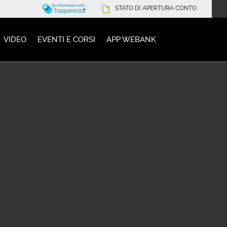
STATO DI APERTURA CONTO
VIDEO
EVENTI E CORSI
APP WEBANK
QUISTO
SURROGA
Seconda casa
 (€)
Importo del mutuo (€)