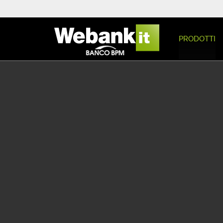
PRODOTTI
Calcola la rata
SCEGLI IL TUO
AC
MUTUO
Prima casa
INSERISCI I TUOI
DATI
Valore dell'immobile
+
-
+
INVIA LA
RICHIESTA