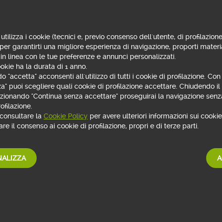
I MUTUI
RICHIEDI IL MUTUO
all'uso di cookie
utilizza i cookie (tecnici e, previo consenso dell'utente, di profilazione
on è condizionata dalla sottoscrizione di coperture assicurative facoltative.
 per garantirti una migliore esperienza di navigazione, proporti materi
 in linea con le tue preferenze e annunci personalizzati.
okie ha la durata di 1 anno.
rio con finalità promozionale.
 "accetta" acconsenti all'utilizzo di tutti i cookie di profilazione. Co
nomiche di tutte le tipologie di mutuo fare riferimento alle
Informazi
za" puoi scegliere quali cookie di profilazione accettare. Chiudendo i
 Immobiliare offerto a Consumatori
disponibili online su webank.it e
lezionando "Continua senza accettare" proseguirai la navigazione senza
vare l'opzione Green Factor presente in tutti i mutui ipotecari per fina
ofilazione.
e dello sconto sul tasso di interesse è necessario eseguire interventi 
 consultare la
Cookie Policy
per avere ulteriori informazioni sui cookie 
portino al miglioramento di almeno due classi energetiche o alla rid
re il consenso ai cookie di profilazione, propri e di terze parti.
o il 30% misurato come variazione dell'indice di prestazione energet
le (EPgl,nren). Le rilevazioni sono accertate dall'attestato di prestaz
a e dopo i lavori di efficientamento. Per garantire che la verifica del
ALIZZA
A
etico possa essere effettuata su parametri omogenei (Classe Energe
en), l'APE prima e dopo i lavori dovrà essere conforme al nuovo mode
artire dal 1° ottobre 2015 (DM 26.06.2015). L'erogazione del finanziam
ale istruttoria da parte della Banca. Il credito è garantito da un'ipo
età o su altro diritto reale avente per oggetto un bene immobile reside