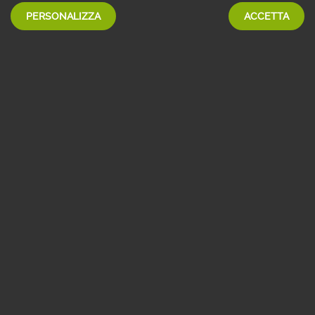
PERSONALIZZA
ACCETTA
Se non sei ancora cliente Webank chiama il numero verde
800 148 149
Lunedì - venerdì: 8:30 - 21:00
sabato: 9:00 - 17:00