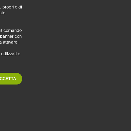
, propri e di
ale
n il comando
l banner con
 attivare i
Se non sei ancora cliente Webank
utilizzati e
chiama il numero verde
800 148 149
Lunedì - venerdì: 8:30 - 21:00
sabato: 9:00 - 17:00
CCETTA