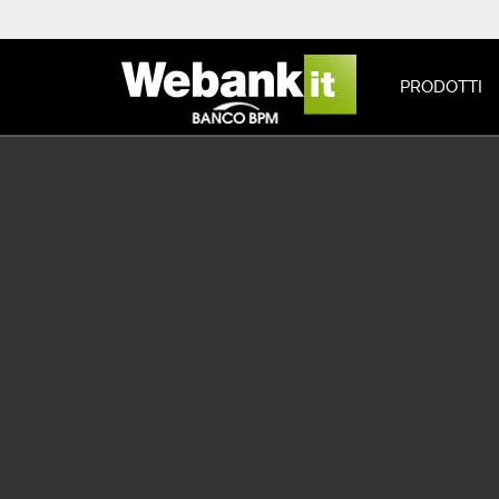
PRODOTTI
Eventi e Corsi Trading
Home
Eventi e Corsi Trading
Dettaglio Evento
>
>
20 se
Webinar
Streaming
Trading e non sol
Relatore: Antonio Landolfi
Streaming