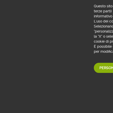
Questo sito 
terze parti)
informativo
L'uso dei co
Selezionando
"personaliz
la "X" o se
cookie di pr
È possibile
per modifica
PERSON