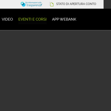
STATO DI APERTURA CONTO
VIDEO
EVENTI E CORSI
APP WEBANK
ttembre 2018
Rivolto a:
tutti
Difficol
o: operatività e analis