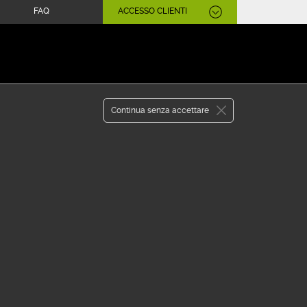
FAQ
ACCESSO CLIENTI
APRI CONTO
WEBANK
Continua senza accettare
tà:
medio
i