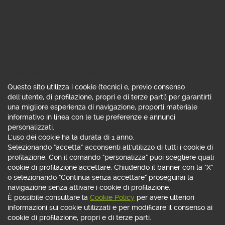
CALCOLA RATA
Consenso all'uso di cookie
Questo sito utilizza i cookie (tecnici e, previo consenso
MUTUO GIOVANI FISSO GREEN
dell'utente, di profilazione, propri e di terze parti) per garantirti
una migliore esperienza di navigazione, proporti materiale
710,
22 €
informativo in linea con le tue preferenze e annunci
al mese
personalizzati.
L'uso dei cookie ha la durata di 1 anno.
Scheda prodotto e Informazioni Generali
Selezionando "accetta" acconsenti all'utilizzo di tutti i cookie di
profilazione. Con il comando "personalizza" puoi scegliere quali
SCEGLI
cookie di profilazione accettare. Chiudendo il banner con la "X"
o selezionando "Continua senza accettare" proseguirai la
Indice: IRS per durata 3,380% - Spread: 0,350% - Tasso: 3,730% -
navigazione senza attivare i cookie di profilazione.
TAEG: 3,823%
È possibile consultare la
Cookie Policy
per avere ulteriori
informazioni sui cookie utilizzati e per modificare il consenso ai
cookie di profilazione, propri e di terze parti.
MUTUO FISSO GREEN