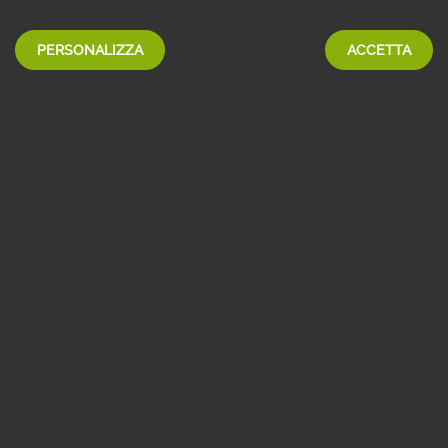
707,
10 €
al mese
PERSONALIZZA
ACCETTA
Scheda prodotto e Informazioni Generali
SCEGLI
Indice: IRS per durata 3,380% - Spread: 0,300% - Tasso: 3,680% -
TAEG: 3,820%
MUTUO GIOVANI VARIABILE GREEN
657,
38 €
al mese
Scheda prodotto e Informazioni Generali
SCEGLI
Indice: EURIBOR 1 MESE 2,214% - Spread: 0,650% - Tasso: 2,864%
TAEG: 2,930%
-