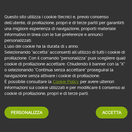
Consenso all'uso di cookie
APRI CONTO WEBANK
Questo sito utilizza i cookie (tecnici e, previo consenso
dell'utente, di profilazione, propri e di terze parti) per garantirti
una migliore esperienza di navigazione, proporti materiale
informativo in linea con le tue preferenze e annunci
personalizzati.
CARTE DI CREDITO
L'uso dei cookie ha la durata di 1 anno.
American Express
Selezionando "accetta" acconsenti all'utilizzo di tutti i cookie di
profilazione. Con il comando "personalizza" puoi scegliere quali
cookie di profilazione accettare. Chiudendo il banner con la "X"
o selezionando "Continua senza accettare" proseguirai la
navigazione senza attivare i cookie di profilazione.
È possibile consultare la
Cookie Policy
per avere ulteriori
informazioni sui cookie utilizzati e per modificare il consenso ai
cookie di profilazione, propri e di terze parti.
PERSONALIZZA
ACCETTA
Carte
American Express
per
qualsiasi spesa senza limiti
ai tuoi desideri!