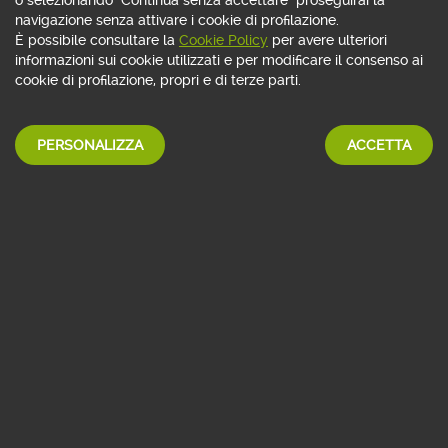
Evento Gratuito
navigazione senza attivare i cookie di profilazione.
È possibile consultare la
Cookie Policy
per avere ulteriori
Difficoltà:
medio
SCOPRI DI PIÙ
informazioni sui cookie utilizzati e per modificare il consenso ai
Rivolto a:
tutti
cookie di profilazione, propri e di terze parti.
PERSONALIZZA
ACCETTA
fino al 16 settembre 2026
On demand
Webinar
Candleestick Mastery, l'arte dei
pattern di prezzo
Relatore: Sante Pellegrino
Questo webinar approfondisce l’analisi delle
configurazioni candlestick più efficaci, dalle strutture