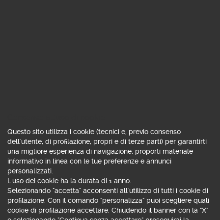
fino al 16 settembre 2026
On demand
Webinar
Difesa 50 Fast su singolo
sottostante: la protezione non va
Consenso all'uso di cookie
in vacanza
Questo sito utilizza i cookie (tecnici e, previo consenso
Relatore: Alberto Amiotti
dell'utente, di profilazione, propri e di terze parti) per garantirti
una migliore esperienza di navigazione, proporti materiale
Unica azione sottostante con premi fissi per i primi 6
informativo in linea con le tue preferenze e annunci
mesi e barriera 50% a scadenza: la nuova emissione di
personalizzati.
Certificati Banco Bpm mette al centro la difesa del
L'uso dei cookie ha la durata di 1 anno.
capitale investito. Se sei cliente Webank, puoi trovare la
Selezionando "accetta" acconsenti all'utilizzo di tutti i cookie di
registrazione dell' evento nella sezione privata, eventi e
profilazione. Con il comando "personalizza" puoi scegliere quali
corsi, passati. UTENTE TARGET: Trader e Investitore
cookie di profilazione accettare. Chiudendo il banner con la "X"
o selezionando "Continua senza accettare" proseguirai la