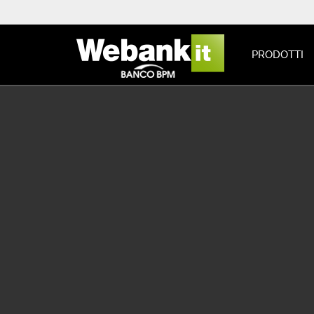
PRODOTTI
FAQ
Faq (domande freque
Cerca per argomenti
TUTTE
ACCESSO
CODICI E
INSTALLAZIONE E ATTIVAZIONE
TO
FURTO E SMARRIMENTO CARTE