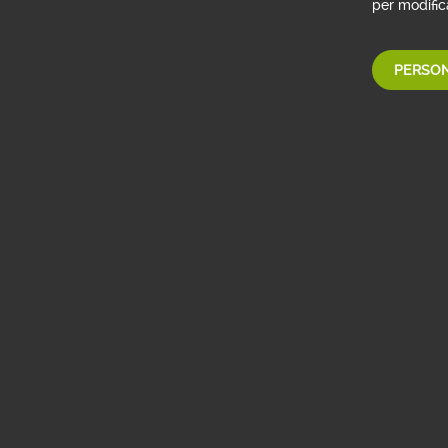
per modifica
Il Token non si accende?
PERSON
Il Token è bloccato?
Cos'è il Token App e come funziona?
Non sai dove trovare il Token nell'A