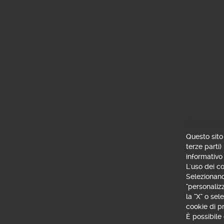
Perché devi certificare l'App Weban
Hai il Token App e vuoi installare l'Ap
Vuoi attivare le notifiche push del To
Vuoi passare dal Token App al Token f
Consenso 
Questo sito 
Devi cambiare smartphone ma vuoi co
terze parti)
informativo
L'uso dei co
Selezionando
Hai eliminato il Token App?
"personaliz
la "X" o se
cookie di pr
Non ricevi la notifica push per autori
È possibile