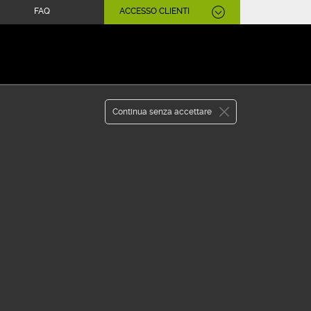
FAQ
ACCESSO CLIENTI
APRI CONTO
WEBANK
Continua senza accettare
ENTO CREDENZIALI
KEN FISICO