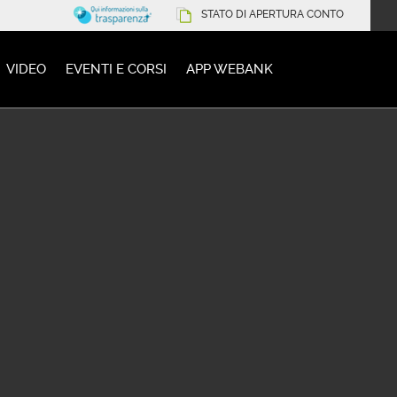
STATO DI APERTURA CONTO
VIDEO
EVENTI E CORSI
APP WEBANK
nti)
 PASSWORD
APP WEBANK
FURTO E SMARRIM
KEN APP
PROBLEMI DI FUNZIONAMENTO
TO