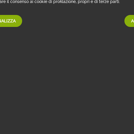
re il consenso ai cookie di profilazione, propri e di terze parti.
ALIZZA
A
pp Webank?