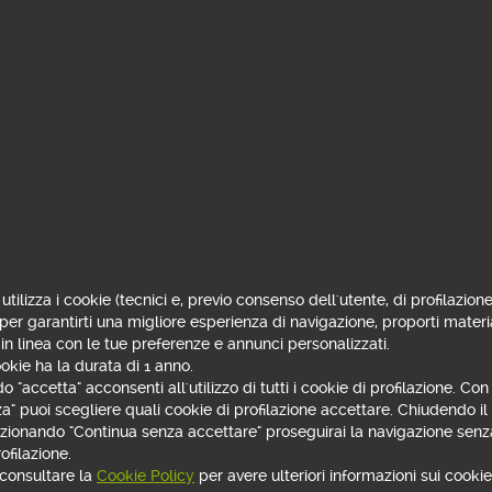
k come Token App?
p Webank su più dispositivi?
ken App?
isico o viceversa?
all'uso di cookie
utilizza i cookie (tecnici e, previo consenso dell'utente, di profilazione
ntinuare ad usare il Token App?
 per garantirti una migliore esperienza di navigazione, proporti materi
 in linea con le tue preferenze e annunci personalizzati.
okie ha la durata di 1 anno.
 "accetta" acconsenti all'utilizzo di tutti i cookie di profilazione. Co
za" puoi scegliere quali cookie di profilazione accettare. Chiudendo i
lezionando "Continua senza accettare" proseguirai la navigazione senza
ofilazione.
zzare un'operazione?
 consultare la
Cookie Policy
per avere ulteriori informazioni sui cookie 