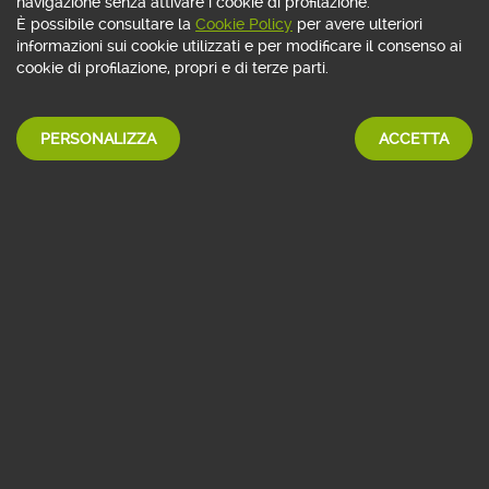
navigazione senza attivare i cookie di profilazione.
DELLE MIGLIORI CASE DI GESTIONE
È possibile consultare la
Cookie Policy
per avere ulteriori
informazioni sui cookie utilizzati e per modificare il consenso ai
cookie di profilazione, propri e di terze parti.
SCOPRI DI PIÙ
PERSONALIZZA
ACCETTA
Contenuti Premium
sul mondo della finanza
ISCRIVITI GRATIS
APPROFONDIMENTI
EDITORIALI