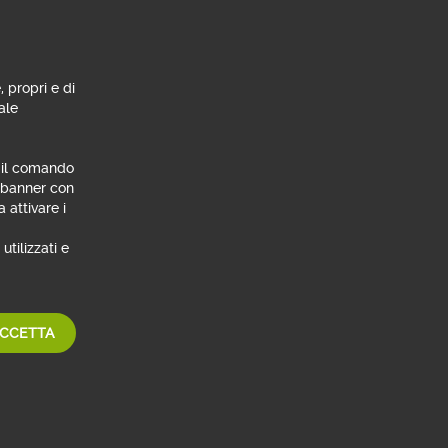
ri e
re con
onibili
, propri e di
a di
ale
n il comando
l banner con
pre il
 attivare i
ività.
utilizzati e
di Fondi
e leader
CCETTA