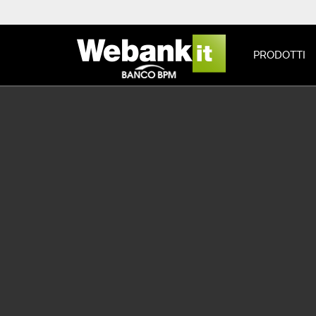
PRODOTTI
Mobile trading
MOBILE TRADING
WEBANK
APP WE
TRADIN
OVERVIEW
FUNZIONI BASE
FUNZIONI EVOLUTE
DOWNLOAD