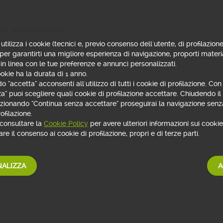
TIME
OPERATIVITÀ
 grafici in real time. Un
I mercati azionari, obbligaziona
all'uso di cookie
rmazioni in push con
derivati italiani ed esteri semp
cezionali, grazie alla
te. Oltre 30.000 strumenti disp
utilizza i cookie (tecnici e, previo consenso dell'utente, di profilazione
e in linguaggio nativo
per rispondere ad ogni esigenz
 per garantirti una migliore esperienza di navigazione, proporti materi
trading.
 in linea con le tue preferenze e annunci personalizzati.
okie ha la durata di 1 anno.
 "accetta" acconsenti all'utilizzo di tutti i cookie di profilazione. Co
NOTIFICHE
za" puoi scegliere quali cookie di profilazione accettare. Chiudendo i
tivi con funzionalità
Push notification per avere sem
lezionando "Continua senza accettare" proseguirai la navigazione senza
tori e strumenti di analisi
pieno controllo della tua operat
ofilazione.
 consultare la
Cookie Policy
per avere ulteriori informazioni sui cookie 
re il consenso ai cookie di profilazione, propri e di terze parti.
RCATI
INVESTIMENTI
azioni sui mercati e gli
Scegli tra una vasta tipologia 
 reale.
e SICAV delle Case di Gestion
ALIZZA
A
globali del risparmio gestito
App Webank è disponibile su tutti gli smartphone iOS e Android