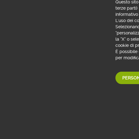
Questo sito 
NUMIA - Is
terze parti)
informativo
NUMIA - Is
L'uso dei co
Selezionando
"personaliz
la "X" o se
cookie di pr
È possibile
per modifica
PERSON