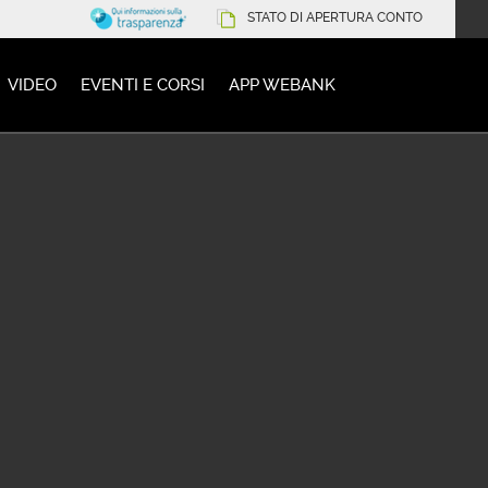
STATO DI APERTURA CONTO
VIDEO
EVENTI E CORSI
APP WEBANK
Documenti precontrattuali
i precontrattuali
a precontrattuale servizi a distanza
hiesta