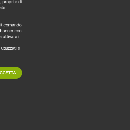
, propri e di
ale
n il comando
l banner con
 attivare i
Se non sei ancora cliente Webank
chiama il numero verde
utilizzati e
800 148 149
Lunedì - venerdì: 8:30 - 21:00
sabato: 9:00 - 17:00
CCETTA