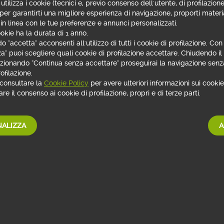
utilizza i cookie (tecnici e, previo consenso dell'utente, di profilazione
truzioni uso Carte Numia
 per garantirti una migliore esperienza di navigazione, proporti materi
 in linea con le tue preferenze e annunci personalizzati.
truzioni uso Carta Prep@id By Banco BPM
okie ha la durata di 1 anno.
 "accetta" acconsenti all'utilizzo di tutti i cookie di profilazione. Co
za" puoi scegliere quali cookie di profilazione accettare. Chiudendo i
lezionando "Continua senza accettare" proseguirai la navigazione senza
ofilazione.
 consultare la
Cookie Policy
per avere ulteriori informazioni sui cookie 
re il consenso ai cookie di profilazione, propri e di terze parti.
ALIZZA
A