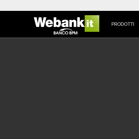
PRODOTTI
Trasparenza
Home
Trasparenza
>
>
FOGLI INFORMATIVI
Document
DOCUMENTI
PRECONTRATTUALI
RILEVAZIONE TASSI
EFFETTIVI
Informativ
INDICATORE DEI
COSTI COMPLESSIVI
Modulo ric
GUIDE PRATICHE