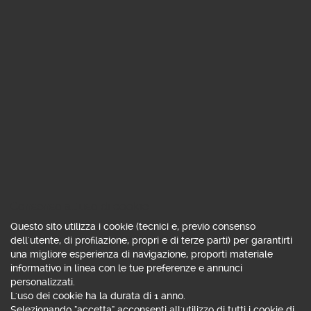
Presa visione dell'informativa in materia di
protezione dei dati personali
Autorizzo
Non autorizzo
Il trattamento dei miei dati personali per l'invio, da
parte della Banca, di comunicazioni concernenti
l'offerta di prodotti o servizi del Gruppo Banco
BPM e per elaborazioni di studi e di ricerche di
mercato.
Autorizzo
Non autorizzo
Consenso all'uso di cookie
Il trattamento dei miei dati personali per l'invio, da
Questo sito utilizza i cookie (tecnici e, previo consenso
parte della Banca, di comunicazioni concernenti
dell'utente, di profilazione, propri e di terze parti) per garantirti
l'offerta di prodotti o servizi di soggetti terzi.
una migliore esperienza di navigazione, proporti materiale
informativo in linea con le tue preferenze e annunci
personalizzati.
L'uso dei cookie ha la durata di 1 anno.
Selezionando "accetta" acconsenti all'utilizzo di tutti i cookie di