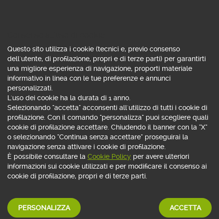
rta Kje@ns e Prep@id
800 822 056
Consenso all'uso di cookie
Questo sito utilizza i cookie (tecnici e, previo consenso
dell'utente, di profilazione, propri e di terze parti) per garantirti
una migliore esperienza di navigazione, proporti materiale
informativo in linea con le tue preferenze e annunci
NON RICONOSCI UNA SPESA?
personalizzati.
Per effettuare il
disconoscimento di un addebito
L'uso dei cookie ha la durata di 1 anno.
sulla tua carta
puoi consultare:
Selezionando "accetta" acconsenti all'utilizzo di tutti i cookie di
profilazione. Con il comando "personalizza" puoi scegliere quali
la
tua area privata
: cliccando sull'icona Servizi clienti ->
cookie di profilazione accettare. Chiudendo il banner con la "X"
Numeri utili;
o selezionando "Continua senza accettare" proseguirai la
l'
App
: dopo aver eseguito l'accesso fai tap su Filiale ->
navigazione senza attivare i cookie di profilazione.
Assistenza -> Movimenti sospetti;
È possibile consultare la
Cookie Policy
per avere ulteriori
l'
assistente virtuale
.
informazioni sui cookie utilizzati e per modificare il consenso ai
cookie di profilazione, propri e di terze parti.
Se hai notato
addebiti
sul tuo conto corrente
che
non riconosci
o
che non hai autorizzato
, consulta la
sezione dedicata ai
disconoscimenti
e scopri
come
PERSONALIZZA
ACCETTA
segnalare
tempestivamente un addebito sospetto.