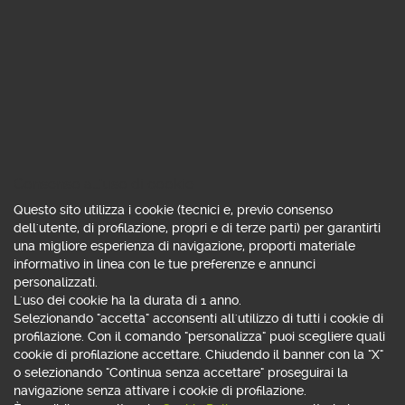
Hai notato addebiti sul tuo conto corrente che
non riconosci o che non hai autorizzato?
Hai diritto a disconoscerli chiedendo il rimborso.
Scopri come
Consenso all'uso di cookie
Questo sito utilizza i cookie (tecnici e, previo consenso
dell'utente, di profilazione, propri e di terze parti) per garantirti
una migliore esperienza di navigazione, proporti materiale
informativo in linea con le tue preferenze e annunci
SALES TEAM
personalizzati.
L'uso dei cookie ha la durata di 1 anno.
Selezionando "accetta" acconsenti all'utilizzo di tutti i cookie di
profilazione. Con il comando "personalizza" puoi scegliere quali
cookie di profilazione accettare. Chiudendo il banner con la "X"
o selezionando "Continua senza accettare" proseguirai la
navigazione senza attivare i cookie di profilazione.