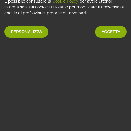
È possibile consultare la
Cookie Policy
per avere ulteriori
informazioni sui cookie utilizzati e per modificare il consenso ai
cookie di profilazione, propri e di terze parti.
PERSONALIZZA
ACCETTA
Mettiti in contatto con gli
esperti di Webank
che ti
guidano nella scelta dei prodotti e servizi che
soddisfano al meglio le tue esigenze.
Contatta il Sales Team