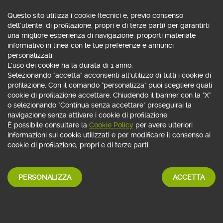
Consenso all'uso di cookie
Messaggio pubblicitario con finalità promozionale. Fogli informativi su webank.it
Questo sito utilizza i cookie (tecnici e, previo consenso
dell'utente, di profilazione, propri e di terze parti) per garantirti
una migliore esperienza di navigazione, proporti materiale
informativo in linea con le tue preferenze e annunci
personalizzati.
L'uso dei cookie ha la durata di 1 anno.
Selezionando "accetta" acconsenti all'utilizzo di tutti i cookie di
profilazione. Con il comando "personalizza" puoi scegliere quali
cookie di profilazione accettare. Chiudendo il banner con la "X"
o selezionando "Continua senza accettare" proseguirai la
navigazione senza attivare i cookie di profilazione.
È possibile consultare la
Cookie Policy
per avere ulteriori
informazioni sui cookie utilizzati e per modificare il consenso ai
cookie di profilazione, propri e di terze parti.
Se non sei ancora cliente Webank chiama il numero verde
PERSONALIZZA
ACCETTA
800 148 149
Lunedì - venerdì: 8:30 - 21:00
sabato: 9:00 - 17:00