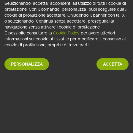
Selezionando "accetta" acconsenti all'utilizzo di tutti i cookie di
profilazione. Con il comando "personalizza" puoi scegliere quali
cookie di profilazione accettare. Chiudendo il banner con la "X"
o selezionando "Continua senza accettare" proseguirai la
navigazione senza attivare i cookie di profilazione.
È possibile consultare la
Cookie Policy
per avere ulteriori
informazioni sui cookie utilizzati e per modificare il consenso ai
APRI CONTO WEBANK
cookie di profilazione, propri e di terze parti.
Messaggio pubblicitario con finalità promozionale. Fogli informativi su webank.it
PERSONALIZZA
ACCETTA