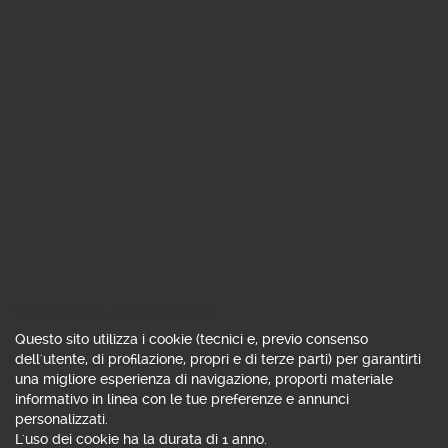
MESSAGGIO PUBBLICITARIO CON FINALITÀ
PROMOZIONALE.
Per le condizioni economiche e contrattuali del
servizio di custodia e amministrazione titoli e dei
servizi di investimento fai riferimento al
Documento
di Sintesi
ed ai
Fogli informativi
Consenso all'uso di cookie
Questo sito utilizza i cookie (tecnici e, previo consenso
dell'utente, di profilazione, propri e di terze parti) per garantirti
una migliore esperienza di navigazione, proporti materiale
informativo in linea con le tue preferenze e annunci
personalizzati.
L'uso dei cookie ha la durata di 1 anno.